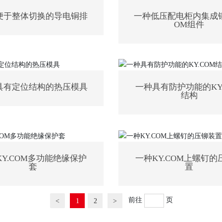
便于整体切换的导电铜排
一种低压配电柜内集成铜
OM组件
具有定位结构的热压模具
一种具有防护功能的KY.
结构
KY.COM多功能绝缘保护
一种KY.COM上螺钉的
套
置
前往
页
<
1
2
>