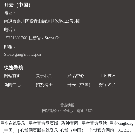
开云（中国）
地址：
南通市崇川区观音山街道世伦路123号8幢
电话：
15251302760
桂衍岩 / Stone Gui
邮箱：
Stone.gui@nthhdq.cn
快捷导航
网站首页
关于我们
产品中心
工艺技术
新闻中心
招贤纳士
开云（中国）
数字名片
营业执照
网站建设：中企动力
南通
SEO
星空在线登录
|
星空官方网页版
|
彩神官网
|
星空官方网站_星空xingkong
（中国）
|
心博网页版在线登录_心博（中国）
|
心博官方网站
|
KUBET